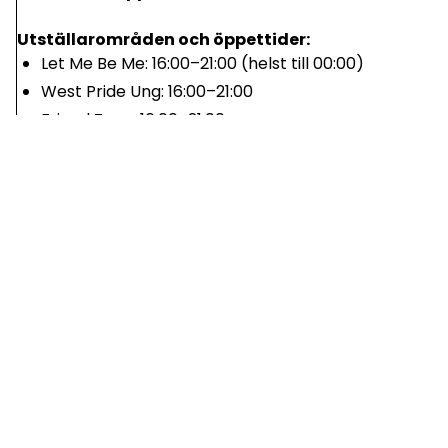
Utställarområden och öppettider:
Let Me Be Me: 16:00–21:00 (helst till 00:00)
West Pride Ung: 16:00–21:00
Friend Zone: 16:00–21:00
PARADLÄKTAREN
PRIDE PARADES HEJARKLACK!
Paradläktaren fungerar som en
hejarklack
och är
uppdelad i två huvudområden, paradstarten och
paradläktaren.
Här möts hbtqi-personer, allierade och
allmänheten.
Plats
: Gustav Adolfs Torg, Bältesspännarparken &
Milleniumplatsen i Göteborg
Datum:
13 juni 2026