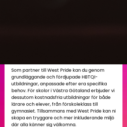
Vill du ta ditt företags eller din
skolas mångfaldsarbete till nästa
nivå? West Pride erbjuder året runt
utbildningar som ger dig och din
organisation den kunskap ni
behöver för att bli ännu mer
inkluderande och medvetna om
HBTQI-frågor.
Som partner till West Pride kan du genom
grundläggande och fördjupade HBTQI-
utbildningar, anpassade efter era specifika
behov. För skolor i Västra Götaland erbjuder vi
dessutom kostnadsfria utbildningar för både
lärare och elever, från förskoleklass till
gymnasiet. Tillsammans med West Pride kan ni
skapa en tryggare och mer inkluderande miljö
där alla känner sig välkomna.