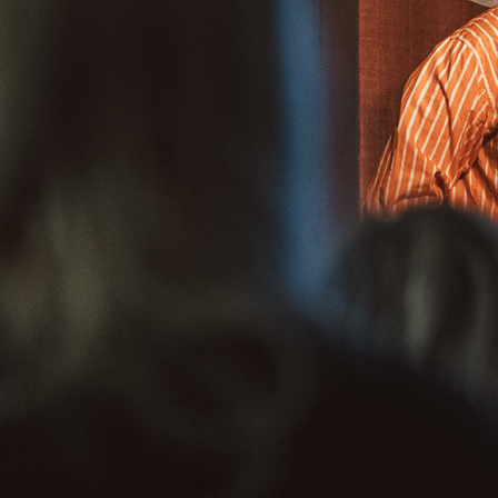
Gör skillnad på din
arbetsplats, skola eller
förening tillsammans med
West Pride – Utbildningar för
en mer inkluderande framtid!