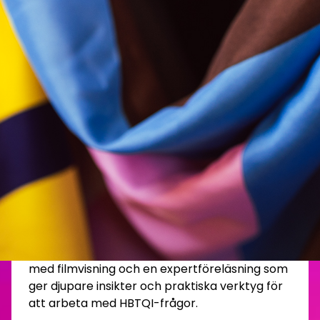
Vill stärka din
kompetens inom
HBTQI-frågor? Då är
detta utbildningen för
dig!
West Pride bjuder in anställda hos våra
bidragsgivare - Västra Götalandsregionen och
Göteborgs stad och West Prides partner, till
en halvdag med fokus på
intersex-frågor
. Vi
erbjuder ett spännande och lärorikt program
med filmvisning och en expertföreläsning som
ger djupare insikter och praktiska verktyg för
att arbeta med HBTQI-frågor.