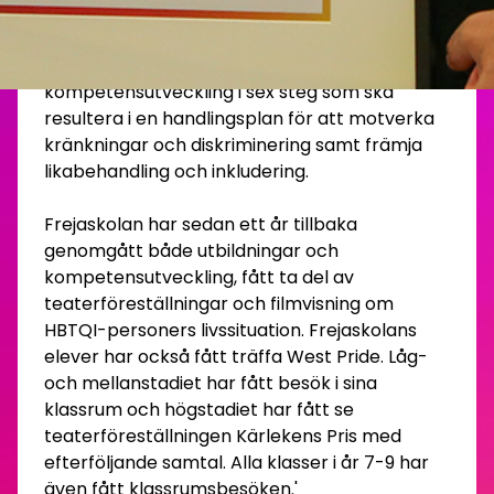
I West Prides utbildningsprogram finns HBTQI-
diplomering som en processledd
kompetensutveckling i sex steg som ska
resultera i en handlingsplan för att motverka
kränkningar och diskriminering samt främja
likabehandling och inkludering.
Frejaskolan har sedan ett år tillbaka
genomgått både utbildningar och
kompetensutveckling, fått ta del av
teaterföreställningar och filmvisning om
HBTQI-personers livssituation. Frejaskolans
elever har också fått träffa West Pride. Låg-
och mellanstadiet har fått besök i sina
klassrum och högstadiet har fått se
teaterföreställningen Kärlekens Pris med
efterföljande samtal. Alla klasser i år 7-9 har
även fått klassrumsbesöken.'