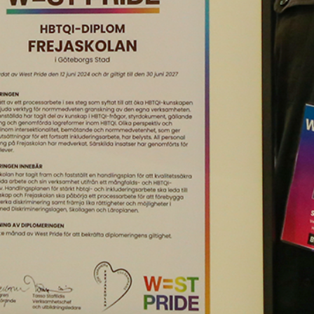
grundskolan i Göteborg och
Västra Götalands län som
igår HBTQI-diplomerats.
Skolan omfattar
förskoleklass till årskurs 9.
– Frejaskolan är vår först grundskola som vi
HBTQI-diplomerar och även den första i
Göteborg och Västra Götalands län, säger
Tasso Stafilidis, verksamhetschef för West
Pride och utbildningsledare för diplomeringen.
– Det är jätteviktigt för unga HBTQI-personer
att de blir sedda och respekterade i skolan. Då
måste skolan jobba aktivt med att motverka
fördomar, kränkningar och diskriminering. Nu
har Frejaskolan en plan och vi kommer följa
deras arbete med spänning, säger Tasso
Stafilidis.