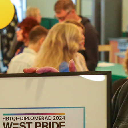
Foto: Hampus Haara
West Pride meddelar med
glädje att Frejaskolan i
Göteborg blev den första